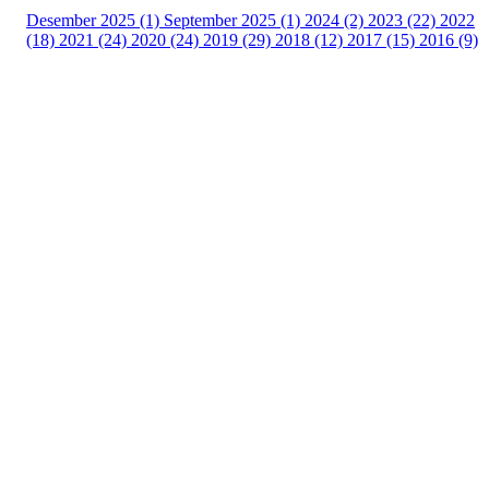
Desember 2025 (1)
September 2025 (1)
2024 (2)
2023 (22)
2022
(18)
2021 (24)
2020 (24)
2019 (29)
2018 (12)
2017 (15)
2016 (9)
Velkommen til Njård
Sammen blir vi best!
Sørkedalsveien 106,
0378 Oslo
E-post: info@njaard.no
Telefon:
23 22 22 50
Organisasjonsnummer: 971435577
Her finner du oss