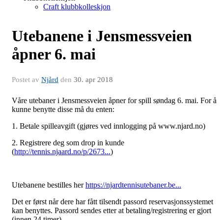
Craft klubbkolleskjon
Utebanene i Jensmessveien
åpner 6. mai
Postet av
Njård
den
30. apr 2018
Våre utebaner i Jensmessveien åpner for spill søndag 6. mai. For å
kunne benytte disse må du enten:
1. Betale spilleavgift (gjøres ved innlogging på www.njard.no)
2. Registrere deg som drop in kunde
(
http://tennis.njaard.no/p/2673...
)
Utebanene bestilles her
https://njardtennisutebaner.be...
Det er først når dere har fått tilsendt passord reservasjonssystemet
kan benyttes. Passord sendes etter at betaling/registrering er gjort
(innen 24 timer)