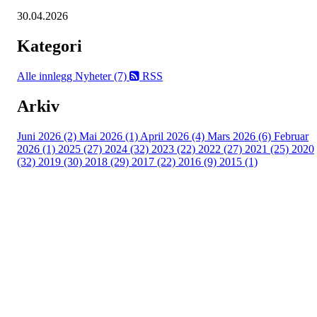
30.04.2026
Kategori
Alle innlegg
Nyheter (7)
RSS
Arkiv
Juni 2026 (2)
Mai 2026 (1)
April 2026 (4)
Mars 2026 (6)
Februar
2026 (1)
2025 (27)
2024 (32)
2023 (22)
2022 (27)
2021 (25)
2020
(32)
2019 (30)
2018 (29)
2017 (22)
2016 (9)
2015 (1)
Velkommen til Njård
Sammen blir vi best!
Sørkedalsveien 106,