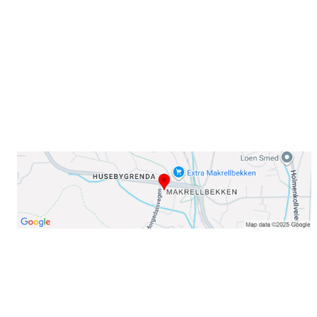
0378 Oslo
E-post: info@njaard.no
Telefon:
23 22 22 50
Organisasjonsnummer: 971435577
Her finner du oss