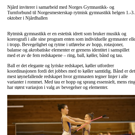
Njård
i
nviterer
i samarbeid med
Norges Gymnastikk
-
og
Turnforbund
til
Norgesmesterskap
rytmisk gymnastikk helgen 1.-3.
oktober i Njårdhallen
Rytmisk gymnastikk er en estetisk idrett som bruker musikk og
koreografi i alle sine program enten som individuelle gymnaster ell
i tropp. Bevegelighet og rytme i utførelse av hopp, rotasjoner,
balanse og akrobatiske elementer er grenens identitet i samspillet
med et av de fem redskapene – ring, ball, køller, bånd og tau.
Ball er det elegante og lyriske redskapet, køller utfordrer
koordinasjonen fordi det jobbes med to køller samtidig. Bånd er det
mest iøynefallende redskapet hvor gymnasten tegner linjer i alle
varianter i rommet. Med tau er hopp og sprang essensielt, mens rin
har størst variasjon i valg av bevegelser og elementer.