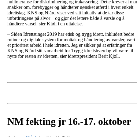
nulltoleranse for diskriminering og trakassering. Dette krever at ma
snakker om, forebygger og håndterer uønsket atferd i hvert enkelt
idrettslag. KNS og Njård viser ved sitt initiativ at de tar disse
utfordringene på alvor – og gjør det lettere både å varsle og å
håndtere varsel, sier Kjøll i en uttalelse.
– Siden Idrettstinget 2019 har etisk og trygg idrett, inkludert bedre
rutiner og digitale system for mottak og håndtering av varsler, vært
et prioritert arbeid i hele idretten. Jeg er sikker på at erfaringer fra
KNS og Njård sitt samarbeid for Trygg idrettshverdag vil være til
nytte for resten av idretten, sier idrettspresident Berit Kjøll.
NM fekting jr 16.-17. oktober