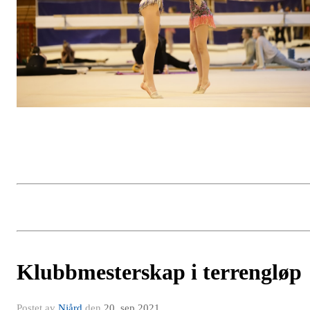
Klubbmesterskap i terrengløp
Postet av
Njård
den
20. sep 2021