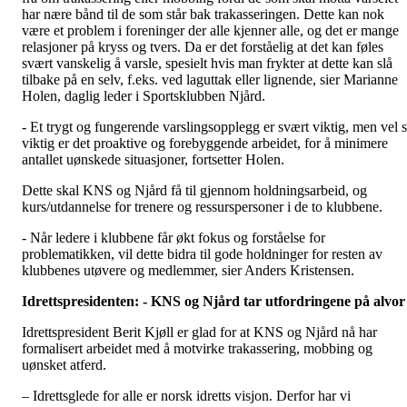
har nære bånd til de som står bak trakasseringen. Dette kan nok
være et problem i foreninger der alle kjenner alle, og det er mange
relasjoner på kryss og tvers. Da er det forståelig at det kan føles
svært vanskelig å varsle, spesielt hvis man frykter at dette kan slå
tilbake på en selv, f.eks. ved laguttak eller lignende, sier Marianne
Holen, daglig leder i Sportsklubben Njård.
- Et trygt og fungerende varslingsopplegg er svært viktig, men vel 
viktig er det proaktive og forebyggende arbeidet, for å minimere
antallet uønskede situasjoner, fortsetter Holen.
Dette skal KNS og Njård få til gjennom holdningsarbeid, og
kurs/utdannelse for trenere og ressurspersoner i de to klubbene.
- Når ledere i klubbene får økt fokus og forståelse for
problematikken, vil dette bidra til gode holdninger for resten av
klubbenes utøvere og medlemmer, sier Anders Kristensen.
Idrettspresidenten: - KNS og Njård tar utfordringene på alvor
Idrettspresident Berit Kjøll er glad for at KNS og Njård nå har
formalisert arbeidet med å motvirke trakassering, mobbing og
uønsket atferd.
– Idrettsglede for alle er norsk idretts visjon. Derfor har vi