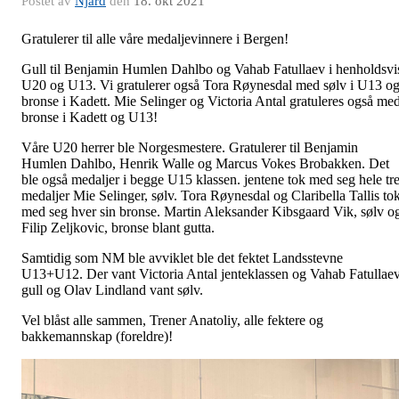
Postet av
Njård
den
18. okt 2021
Gratulerer til alle våre medaljevinnere i Bergen!
Gull til Benjamin Humlen Dahlbo og Vahab Fatullaev i henholdsvi
U20 og U13. Vi gratulerer også Tora Røynesdal med sølv i U13 o
bronse i Kadett. Mie Selinger og Victoria Antal gratuleres også me
bronse i Kadett og U13!
Våre U20 herrer ble Norgesmestere. Gratulerer til Benjamin
Humlen Dahlbo, Henrik Walle og Marcus Vokes Brobakken. Det
ble også medaljer i begge U15 klassen. jentene tok med seg hele tr
medaljer Mie Selinger, sølv. Tora Røynesdal og Claribella Tallis to
med seg hver sin bronse. Martin Aleksander Kibsgaard Vik, sølv o
Filip Zeljkovic, bronse blant gutta.
Samtidig som NM ble avviklet ble det fektet Landsstevne
U13+U12. Der vant Victoria Antal jenteklassen og Vahab Fatullaev
gull og Olav Lindland vant sølv.
Vel blåst alle sammen, Trener Anatoliy, alle fektere og
bakkemannskap (foreldre)!