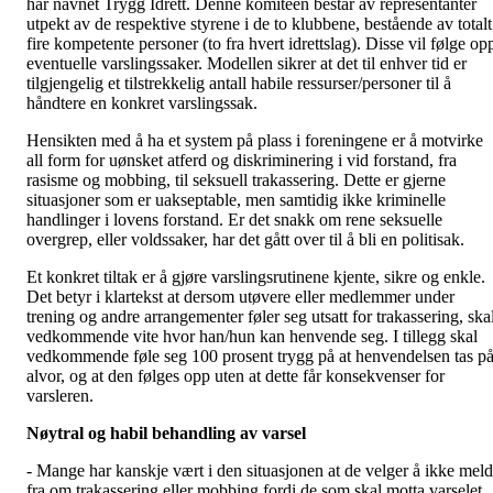
har navnet Trygg Idrett. Denne komitéen består av representanter
utpekt av de respektive styrene i de to klubbene, bestående av totalt
fire kompetente personer (to fra hvert idrettslag). Disse vil følge op
eventuelle varslingssaker. Modellen sikrer at det til enhver tid er
tilgjengelig et tilstrekkelig antall habile ressurser/personer til å
håndtere en konkret varslingssak.
Hensikten med å ha et system på plass i foreningene er å motvirke
all form for uønsket atferd og diskriminering i vid forstand, fra
rasisme og mobbing, til seksuell trakassering. Dette er gjerne
situasjoner som er uakseptable, men samtidig ikke kriminelle
handlinger i lovens forstand. Er det snakk om rene seksuelle
overgrep, eller voldssaker, har det gått over til å bli en politisak.
Et konkret tiltak er å gjøre varslingsrutinene kjente, sikre og enkle.
Det betyr i klartekst at dersom utøvere eller medlemmer under
trening og andre arrangementer føler seg utsatt for trakassering, ska
vedkommende vite hvor han/hun kan henvende seg. I tillegg skal
vedkommende føle seg 100 prosent trygg på at henvendelsen tas p
alvor, og at den følges opp uten at dette får konsekvenser for
varsleren.
Nøytral og habil behandling av varsel
- Mange har kanskje vært i den situasjonen at de velger å ikke mel
fra om trakassering eller mobbing fordi de som skal motta varselet