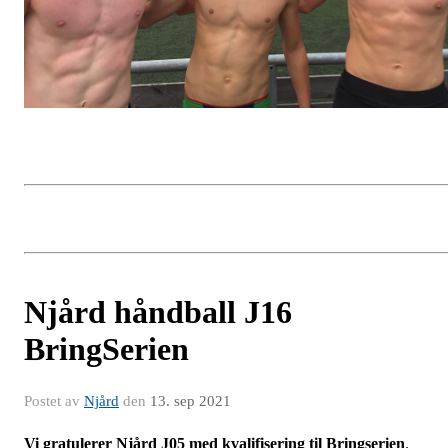
Njård håndball J16
BringSerien
Postet av
Njård
den
13. sep 2021
Vi gratulerer Njård J05 med kvalifisering til Bringserien
.