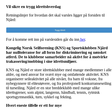
Vil sikre en trygg idrettshverdag
Retningslinjer for hvordan det skal varsles ligger på forsiden til
Njård:
For å komme rett inn på varslesiden går du inn
her
.
Kongelig Norsk Seilforening (KNS) og Sportsklubben Njård
har nulltoleranse for all form for diskriminering og uønsket
atferd. De to klubbene samarbeider nå aktivt for å motvirke
trakasserin
g/mobbing
i sine idrettsmiljøer.
KNS og Njård er store idrettsklubber med mange medlemmer i alle
aldre, og med ansvar for svært mye og omfattende aktivitet. KNS
organiserer seileaktivitet på alle nivåer, fra barn til voksne, fra
nybegynnere til eliteutøvere, og fra profesjonell konkurranseseiling
til turseiling. Njård er en stor breddeklubb med mange ulike
idrettsgrener, som alpint, langrenn, håndball, tennis, rytmisk
sportsgymnastikk, turn, sykkel og fekting.
Hvert eneste tilfelle er ett for mye