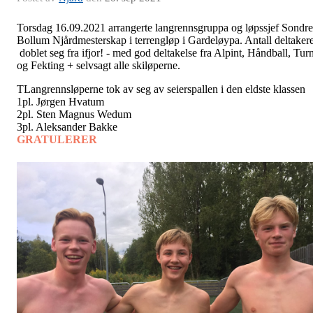
Torsdag 16.09.2021 arrangerte langrennsgruppa og løpssjef Sondre
Bollum Njårdmesterskap i terrengløp i Gardeløypa. Antall deltaker
doblet seg fra ifjor! - med god deltakelse fra Alpint, Håndball, Tur
og Fekting + selvsagt alle skiløperne.
TLangrennsløperne tok av seg av seierspallen i den eldste klassen
1pl. Jørgen Hvatum
2pl. Sten Magnus Wedum
3pl. Aleksander Bakke
GRATULERER