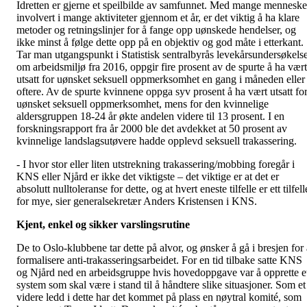
Idretten er gjerne et speilbilde av samfunnet. Med mange menneske
involvert i mange aktiviteter gjennom et år, er det viktig å ha klare
metoder og retningslinjer for å fange opp uønskede hendelser, og
ikke minst å følge dette opp på en objektiv og god måte i etterkant.
Tar man utgangspunkt i Statistisk sentralbyrås levekårsundersøkels
om arbeidsmiljø fra 2016, oppgir fire prosent av de spurte å ha vært
utsatt for uønsket seksuell oppmerksomhet en gang i måneden eller
oftere. Av de spurte kvinnene oppga syv prosent å ha vært utsatt fo
uønsket seksuell oppmerksomhet, mens for den kvinnelige
aldersgruppen 18-24 år økte andelen videre til 13 prosent. I en
forskningsrapport fra år 2000 ble det avdekket at 50 prosent av
kvinnelige landslagsutøvere hadde opplevd seksuell trakassering.
- I hvor stor eller liten utstrekning trakassering/mobbing foregår i
KNS eller Njård er ikke det viktigste – det viktige er at det er
absolutt nulltoleranse for dette, og at hvert eneste tilfelle er ett tilfell
for mye, sier generalsekretær Anders Kristensen i KNS.
Kjent, enkel og sikker varslingsrutine
De to Oslo-klubbene tar dette på alvor, og ønsker å gå i bresjen for 
formalisere anti-trakasseringsarbeidet. For en tid tilbake satte KNS
og Njård ned en arbeidsgruppe hvis hovedoppgave var å opprette e
system som skal være i stand til å håndtere slike situasjoner. Som et
videre ledd i dette har det kommet på plass en nøytral komité, som