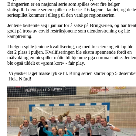
Bringserien er en nasjonal serie som spilles over fire helger +
sluttspill. I denne serien spiller de beste J16 lagene i landet, og dette
seriespillet kommer i tillegg til den vanlige regionsserien.
Jentene bestemte seg i januar for å satse på Bringserien, og har tren
godt på tross av covid restriksjonene som utendørstrening og lite
kamptrening.
I helgen spilte jentene kvalifisering, og med to seiere og ett tap ble
det 2 plass i puljen. Kvalifiseringen ble ekstra spennende fordi en
målvakt og en utespiller måtte bli hjemme pga corona smitte. Jente
ble også tildelt et «grønt kort» - fair play.
Vi ønsker laget masse lykke til. Bring serien starter opp 5 desember
Heia Njård!