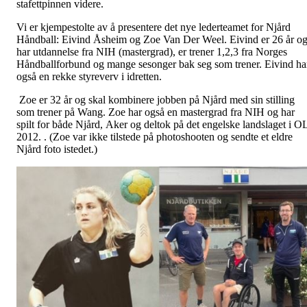
stafettpinnen videre.
Vi er kjempestolte av å presentere det nye lederteamet for Njård
Håndball: Eivind Åsheim og Zoe Van Der Weel. Eivind er 26 år o
har utdannelse fra NIH (mastergrad), er trener 1,2,3 fra Norges
Håndballforbund og mange sesonger bak seg som trener. Eivind ha
også en rekke styreverv i idretten.
Zoe er 32 år og skal kombinere jobben på Njård med sin stilling
som trener på Wang. Zoe har også en mastergrad fra NIH og har
spilt for både Njård, Aker og deltok på det engelske landslaget i O
2012. . (Zoe var ikke tilstede på photoshooten og sendte et eldre
Njård foto istedet.)