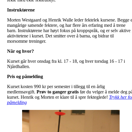
Instruktørene
Morten Westgaard og Henrik Walle leder fektelek kursene. Begge 
mangårige satsende fektere, og har flere års erfaring med å trene
barn. Instruktørene har høyt fokus på kroppspråk, og er selv aktive 
aktivitetene i kurset. Det smitter over å barna, og bidrar til
morsomme treninger.
Når og hvor?
Kurset går hver onsdag fra kl. 17 - 18, og hver torsdag 16 - 17 i
Njårdhallen.
Pris og påmelding
Kurset kosten 990 kr per semester i tillegg til en årlig
medlemsavgift.
Prøv to ganger gratis
før du velger å melde deg p
kurset. Henrik og Morten er klare til å spre fekteglede!
Trykk her fo
påmelding