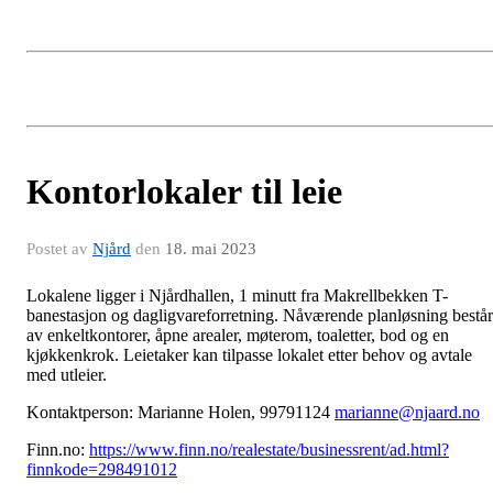
Kontorlokaler til leie
Postet av
Njård
den
18. mai 2023
Lokalene ligger i Njårdhallen, 1 minutt fra Makrellbekken T-
banestasjon og dagligvareforretning. Nåværende planløsning består
av enkeltkontorer, åpne arealer, møterom, toaletter, bod og en
kjøkkenkrok. Leietaker kan tilpasse lokalet etter behov og avtale
med utleier.
Kontaktperson: Marianne Holen, 99791124
marianne@njaard.no
Finn.no:
https://www.finn.no/realestate/businessrent/ad.html?
finnkode=298491012