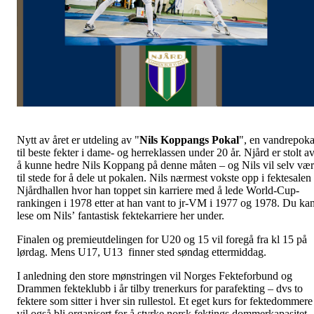
Nytt av året er utdeling av "
Nils Koppangs Pokal
", en vandrepoka
til beste fekter i dame- og herreklassen under 20 år. Njård er stolt a
å kunne hedre Nils Koppang på denne måten – og Nils vil selv væ
til stede for å dele ut pokalen. Nils nærmest vokste opp i fektesalen 
Njårdhallen hvor han toppet sin karriere med å lede World-Cup-
rankingen i 1978 etter at han vant to jr-VM i 1977 og 1978. Du ka
lese om Nils’ fantastisk fektekarriere her under.
Finalen og premieutdelingen for U20 og 15 vil foregå fra kl 15 på
lørdag. Mens U17, U13 finner sted søndag ettermiddag.
I anledning den store mønstringen vil Norges Fekteforbund og
Drammen fekteklubb i år tilby trenerkurs for parafekting – dvs to
fektere som sitter i hver sin rullestol. Et eget kurs for fektedommere
vil også bli organisert for å styrke norsk fektings dommerkapasitet.