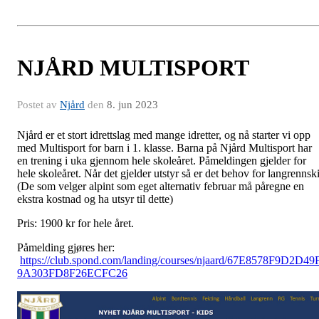
NJÅRD MULTISPORT
Postet av
Njård
den
8. jun 2023
Njård er et stort idrettslag med mange idretter, og nå starter vi opp
med Multisport for barn i 1. klasse. Barna på Njård Multisport har
en trening i uka gjennom hele skoleåret. Påmeldingen gjelder for
hele skoleåret. Når det gjelder utstyr så er det behov for langrennski
(De som velger alpint som eget alternativ februar må påregne en
ekstra kostnad og ha utsyr til dette)
Pris: 1900 kr for hele året.
Påmelding gjøres her:
https://club.spond.com/landing/courses/njaard/67E8578F9D2D49
9A303FD8F26ECFC26