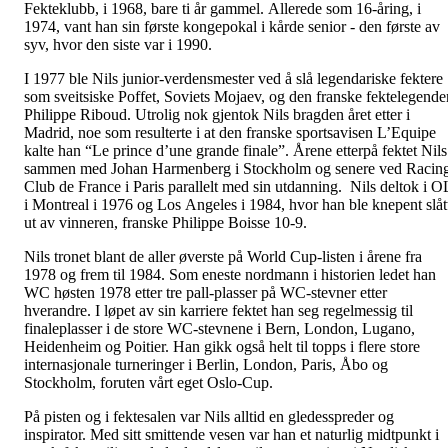
Fekteklubb, i 1968, bare ti år gammel. Allerede som 16-åring, i
1974, vant han sin første kongepokal i kårde senior - den første av
syv, hvor den siste var i 1990.
I 1977 ble Nils junior-verdensmester ved å slå legendariske fektere
som sveitsiske Poffet, Soviets Mojaev, og den franske fektelegende
Philippe Riboud. Utrolig nok gjentok Nils bragden året etter i
Madrid, noe som resulterte i at den franske sportsavisen L’Equipe
kalte han “Le prince d’une grande finale”. Årene etterpå fektet Nils
sammen med Johan Harmenberg i Stockholm og senere ved Racin
Club de France i Paris parallelt med sin utdanning. Nils deltok i O
i Montreal i 1976 og Los Angeles i 1984, hvor han ble knepent slåt
ut av vinneren, franske Philippe Boisse 10-9.
Nils tronet blant de aller øverste på World Cup-listen i årene fra
1978 og frem til 1984. Som eneste nordmann i historien ledet han
WC høsten 1978 etter tre pall-plasser på WC-stevner etter
hverandre. I løpet av sin karriere fektet han seg regelmessig til
finaleplasser i de store WC-stevnene i Bern, London, Lugano,
Heidenheim og Poitier. Han gikk også helt til topps i flere store
internasjonale turneringer i Berlin, London, Paris, Åbo og
Stockholm, foruten vårt eget Oslo-Cup.
På pisten og i fektesalen var Nils alltid en gledesspreder og
inspirator. Med sitt smittende vesen var han et naturlig midtpunkt i