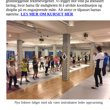
grunnleggende fektebevegelser. Vi legger stor vekt på lekbasert
læring, hvor barna får muligheten til å utvikle koordinasjon og
disiplin på en engasjerende måte. Alt utstyr er tilpasset barnas
størrelse.
LES MER OM KURSET HER
Nye fektere følger med når være instruktører leder oppvarming.