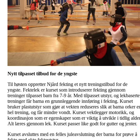
Nytt tilpasset tilbud for de yngste
Til høsten oppretter Njård fekting et nytt treningstilbud for de
yngste. Fektelek er kurset som introduserer fekting gjennom
treninger tilpasset barn fra 7-9 år. Med tilpasset utstyr, og lekbaserte
treninger får barna en grunnleggende innføring i fekting. Kurset
bruker plastutstyr som gjør at vekten reduseres slik at barna orker e
hel trening, og får mindre vondt. Kurset vektlegger motorikk, og
koordinasjon som er egenskaper som er viktig å utvikle i tidlig alder
Alt læres gjennom lek. Kurset passer like godt for gutter og jenter.
Kurset avsluttes med en felles juleavslutning der barna for prøve å
fekte med ekte fekteutstyr.