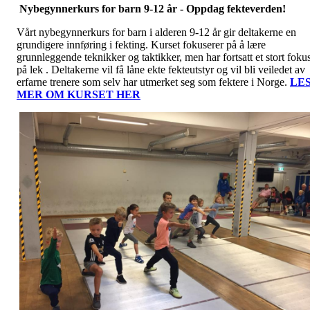
Nybegynnerkurs for barn 9-12 år - Oppdag fekteverden!
Vårt nybegynnerkurs for barn i alderen 9-12 år gir deltakerne en
grundigere innføring i fekting. Kurset fokuserer på å lære
grunnleggende teknikker og taktikker, men har fortsatt et stort foku
på lek . Deltakerne vil få låne ekte fekteutstyr og vil bli veiledet av
erfarne trenere som selv har utmerket seg som fektere i Norge.
LE
MER OM KURSET HER