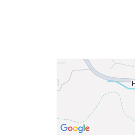
E-post: info@njaard.no
Telefon:
23 22 22 50
Organisasjonsnummer: 971435577
Her finner du oss