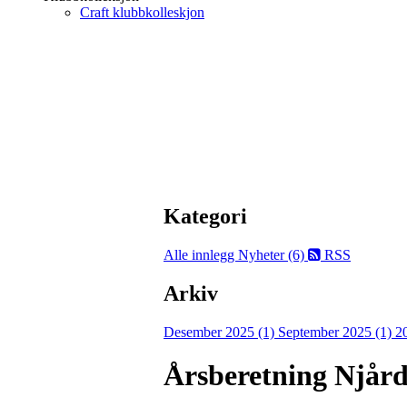
Craft klubbkolleskjon
Kategori
Alle innlegg
Nyheter (6)
RSS
Arkiv
Desember 2025 (1)
September 2025 (1)
2
Årsberetning Njår