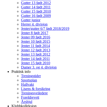
Gutter 13 født 2012
Gutter 14 født 2011
Gutter 15 født 2010
Gutter 16 født 2009
Gutter junior
Herrer 4. divisjon
Jenter/gutter 6/7 født 2018/2019
Jenter 8 født 2017
Jenter 09 født 2016
Jenter 10 født 2015
Jenter 11 født 2014
Jenter 12 født 2013
Jenter 13 født 2012
Jenter 14 født 2011
Jenter 15 født 2010
Damer 3. og 4. divisjon
Praktisk info
Treningstider
Sportsplan
Hallvakt
Lisens & forsikring
Treningsveiledere
Foreldrevett
Årshjul
Klubbkolleksjon