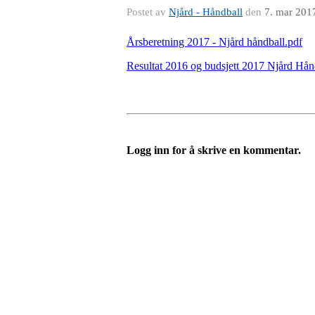
Postet av
Njård - Håndball
den
7. mar 201
Årsberetning 2017 - Njård håndball.pdf
Resultat 2016 og budsjett 2017 Njård Hån
Logg inn for å skrive en kommentar.
Velkommen til Njård
Sammen blir vi best!
Sørkedalsveien 106,
0378 Oslo