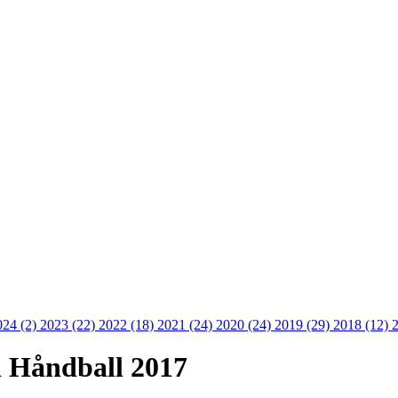
024 (2)
2023 (22)
2022 (18)
2021 (24)
2020 (24)
2019 (29)
2018 (12)
d Håndball 2017