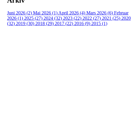
Arkiv
Juni 2026 (2)
Mai 2026 (1)
April 2026 (4)
Mars 2026 (6)
Februar
2026 (1)
2025 (27)
2024 (32)
2023 (22)
2022 (27)
2021 (25)
2020
(32)
2019 (30)
2018 (29)
2017 (22)
2016 (9)
2015 (1)
Velkommen til Njård
Sammen blir vi best!
Sørkedalsveien 106,
0378 Oslo
E-post: info@njaard.no
Telefon:
23 22 22 50
Organisasjonsnummer: 971435577