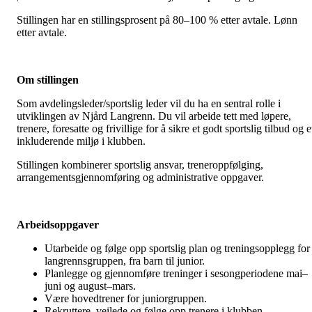
Stillingen har en stillingsprosent på 80–100 % etter avtale. Lønn
etter avtale.
Om stillingen
Som avdelingsleder/sportslig leder vil du ha en sentral rolle i
utviklingen av Njård Langrenn. Du vil arbeide tett med løpere,
trenere, foresatte og frivillige for å sikre et godt sportslig tilbud og e
inkluderende miljø i klubben.
Stillingen kombinerer sportslig ansvar, treneroppfølging,
arrangementsgjennomføring og administrative oppgaver.
Arbeidsoppgaver
Utarbeide og følge opp sportslig plan og treningsopplegg for
langrennsgruppen, fra barn til junior.
Planlegge og gjennomføre treninger i sesongperiodene mai–
juni og august–mars.
Være hovedtrener for juniorgruppen.
Rekruttere, veilede og følge opp trenere i klubben.