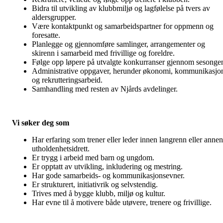
Bidra til utvikling av klubbmiljø og lagfølelse på tvers av
aldersgrupper.
Være kontaktpunkt og samarbeidspartner for oppmenn og
foresatte.
Planlegge og gjennomføre samlinger, arrangementer og
skirenn i samarbeid med frivillige og foreldre.
Følge opp løpere på utvalgte konkurranser gjennom sesonge
Administrative oppgaver, herunder økonomi, kommunikasjo
og rekrutteringsarbeid.
Samhandling med resten av Njårds avdelinger.
Vi søker deg som
Har erfaring som trener eller leder innen langrenn eller annen
utholdenhetsidrett.
Er trygg i arbeid med barn og ungdom.
Er opptatt av utvikling, inkludering og mestring.
Har gode samarbeids- og kommunikasjonsevner.
Er strukturert, initiativrik og selvstendig.
Trives med å bygge klubb, miljø og kultur.
Har evne til å motivere både utøvere, trenere og frivillige.