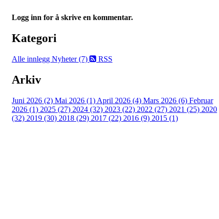
Logg inn for å skrive en kommentar.
Kategori
Alle innlegg
Nyheter (7)
RSS
Arkiv
Juni 2026 (2)
Mai 2026 (1)
April 2026 (4)
Mars 2026 (6)
Februar
2026 (1)
2025 (27)
2024 (32)
2023 (22)
2022 (27)
2021 (25)
2020
(32)
2019 (30)
2018 (29)
2017 (22)
2016 (9)
2015 (1)
Velkommen til Njård
Sammen blir vi best!