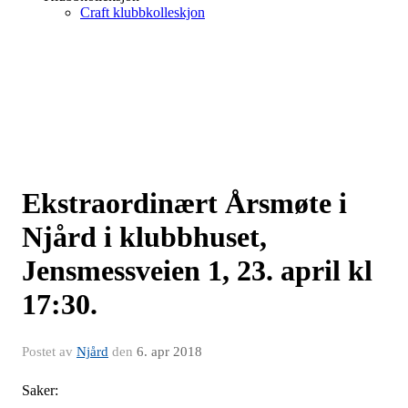
Craft klubbkolleskjon
Ekstraordinært Årsmøte i
Njård i klubbhuset,
Jensmessveien 1, 23. april kl
17:30.
Postet av
Njård
den
6. apr 2018
Saker: