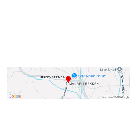
Sørkedalsveien 106,
0378 Oslo
E-post: info@njaard.no
Telefon:
23 22 22 50
Organisasjonsnummer: 971435577
Her finner du oss