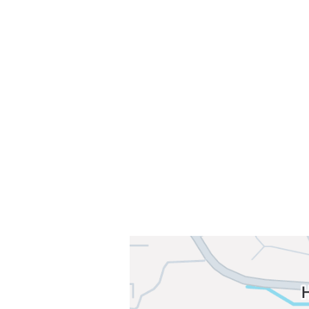
Velkommen til Njård
Sammen blir vi best!
Sørkedalsveien 106,
0378 Oslo
E-post: info@njaard.no
Telefon:
23 22 22 50
Organisasjonsnummer: 971435577
Her finner du oss