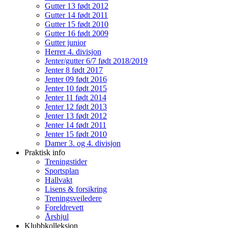
Gutter 13 født 2012
Gutter 14 født 2011
Gutter 15 født 2010
Gutter 16 født 2009
Gutter junior
Herrer 4. divisjon
Jenter/gutter 6/7 født 2018/2019
Jenter 8 født 2017
Jenter 09 født 2016
Jenter 10 født 2015
Jenter 11 født 2014
Jenter 12 født 2013
Jenter 13 født 2012
Jenter 14 født 2011
Jenter 15 født 2010
Damer 3. og 4. divisjon
Praktisk info
Treningstider
Sportsplan
Hallvakt
Lisens & forsikring
Treningsveiledere
Foreldrevett
Årshjul
Klubbkolleksjon