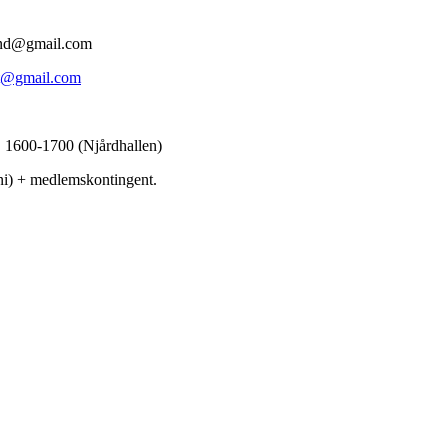
lund@gmail.com
nt@gmail.com
. 1600-1700 (Njårdhallen)
uni) + medlemskontingent.