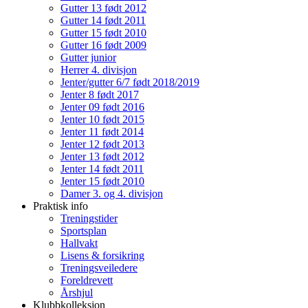
Gutter 13 født 2012
Gutter 14 født 2011
Gutter 15 født 2010
Gutter 16 født 2009
Gutter junior
Herrer 4. divisjon
Jenter/gutter 6/7 født 2018/2019
Jenter 8 født 2017
Jenter 09 født 2016
Jenter 10 født 2015
Jenter 11 født 2014
Jenter 12 født 2013
Jenter 13 født 2012
Jenter 14 født 2011
Jenter 15 født 2010
Damer 3. og 4. divisjon
Praktisk info
Treningstider
Sportsplan
Hallvakt
Lisens & forsikring
Treningsveiledere
Foreldrevett
Årshjul
Klubbkolleksjon