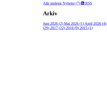
Alle innlegg
Nyheter (7)
RSS
Arkiv
Juni 2026 (2)
Mai 2026 (1)
April 2026 (4
(29)
2017 (22)
2016 (9)
2015 (1)
Velkommen til Njård
Sammen blir vi best!
Sørkedalsveien 106,
0378 Oslo
E-post: info@njaard.no
Telefon:
23 22 22 50