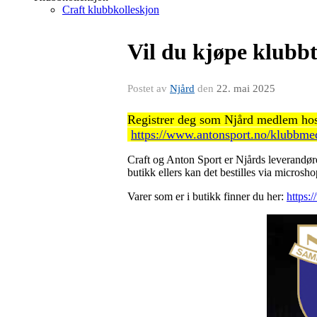
Craft klubbkolleskjon
Vil du kjøpe klubbt
Postet av
Njård
den
22. mai 2025
Registrer deg som Njård medlem hos
https://www.antonsport.no/klubbm
Craft og Anton Sport er Njårds leverandør
butikk ellers kan det bestilles via micros
Varer som er i butikk finner du her:
https: