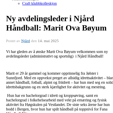
Craft klubbkolleskjon
Ny avdelingsleder i Njård
Håndball: Marit Ova Bøyum
Postet av
Njård
den
14. mai 2025
Vi har gleden av å ønske Marit Ova Bøyum velkommen som ny
avdelingsleder (administrativt og sportslig) i Njård Håndball!
Marit er 29 år gammel og kommer opprinnelig fra Jølster i
Sunnfjord. Med en oppvekst preget av allsidig idrettsaktivitet – blan
annet håndball, fotball, alpint og friidrett – har hun med seg en soli
idrettsbakgrunn og en sterk kjærlighet for aktivitet og mestring.
Hun har en bachelorgrad i idrett og kroppsøving, samt en
bachelorgrad i folkehelsearbeid med vekt på ernæring og fysisk
aktivitet fra Høgskulen på Vestlandet. De siste seks årene har hun
bodd i Bergen, hvor hun har spilt håndball på toppnivå for Fana