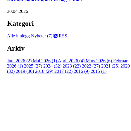
30.04.2026
Kategori
Alle innlegg
Nyheter (7)
RSS
Arkiv
Juni 2026 (2)
Mai 2026 (1)
April 2026 (4)
Mars 2026 (6)
Februar
2026 (1)
2025 (27)
2024 (32)
2023 (22)
2022 (27)
2021 (25)
2020
(32)
2019 (30)
2018 (29)
2017 (22)
2016 (9)
2015 (1)
Velkommen til Njård
Sammen blir vi best!