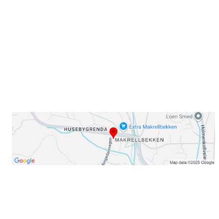
Sørkedalsveien 106,
0378 Oslo
E-post: info@njaard.no
Telefon:
23 22 22 50
Organisasjonsnummer: 971435577
Her finner du oss