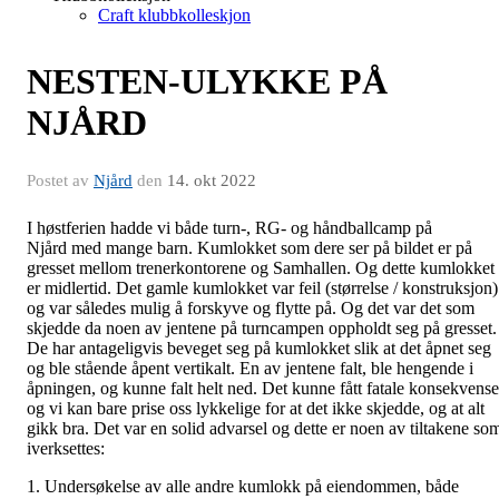
Craft klubbkolleskjon
NESTEN-ULYKKE PÅ
NJÅRD
Postet av
Njård
den
14. okt 2022
I høstferien hadde vi både turn-, RG- og håndballcamp på
Njård med mange barn. Kumlokket som dere ser på bildet er på
gresset mellom trenerkontorene og Samhallen. Og dette kumlokket
er midlertid. Det gamle kumlokket var feil (størrelse / konstruksjon)
og var således mulig å forskyve og flytte på. Og det var det som
skjedde da noen av jentene på turncampen oppholdt seg på gresset.
De har antageligvis beveget seg på kumlokket slik at det åpnet seg
og ble stående åpent vertikalt. En av jentene falt, ble hengende i
åpningen, og kunne falt helt ned. Det kunne fått fatale konsekvense
og vi kan bare prise oss lykkelige for at det ikke skjedde, og at alt
gikk bra. Det var en solid advarsel og dette er noen av tiltakene so
iverksettes:
1. Undersøkelse av alle andre kumlokk på eiendommen, både