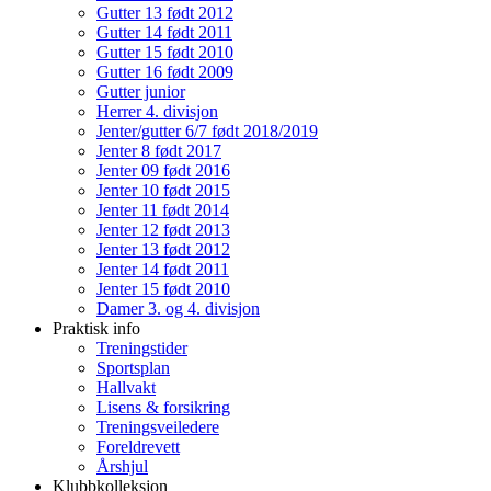
Gutter 13 født 2012
Gutter 14 født 2011
Gutter 15 født 2010
Gutter 16 født 2009
Gutter junior
Herrer 4. divisjon
Jenter/gutter 6/7 født 2018/2019
Jenter 8 født 2017
Jenter 09 født 2016
Jenter 10 født 2015
Jenter 11 født 2014
Jenter 12 født 2013
Jenter 13 født 2012
Jenter 14 født 2011
Jenter 15 født 2010
Damer 3. og 4. divisjon
Praktisk info
Treningstider
Sportsplan
Hallvakt
Lisens & forsikring
Treningsveiledere
Foreldrevett
Årshjul
Klubbkolleksjon