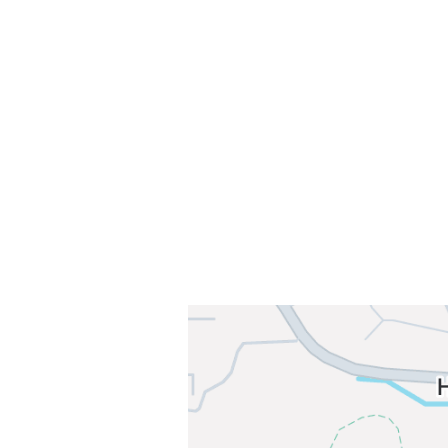
Sammen blir vi best!
Sørkedalsveien 106,
0378 Oslo
E-post: info@njaard.no
Telefon:
23 22 22 50
Organisasjonsnummer: 971435577
Her finner du oss