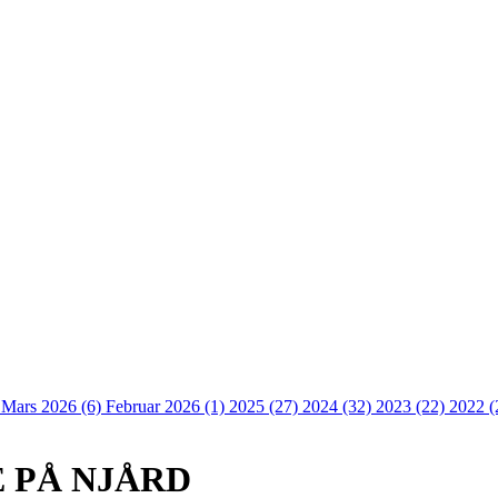
)
Mars 2026 (6)
Februar 2026 (1)
2025 (27)
2024 (32)
2023 (22)
2022 (
 PÅ NJÅRD