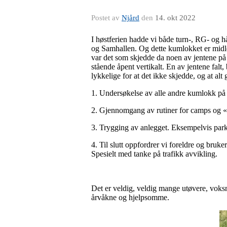
Postet av
Njård
den
14. okt 2022
I høstferien hadde vi både turn-, RG- og
og Samhallen. Og dette kumlokket er midler
var det som skjedde da noen av jentene på 
stående åpent vertikalt. En av jentene falt
lykkelige for at det ikke skjedde, og at alt
1. Undersøkelse av alle andre kumlokk p
2. Gjennomgang av rutiner for camps og «hv
3. Trygging av anlegget. Eksempelvis pa
4. Til slutt oppfordrer vi foreldre og bruke
Spesielt med tanke på trafikk avvikling.
Det er veldig, veldig mange utøvere, voksne
årvåkne og hjelpsomme.