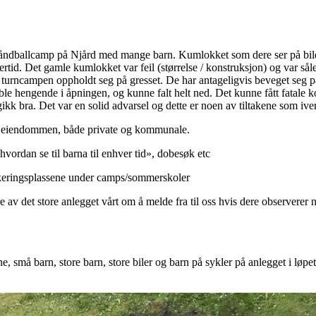
 håndballcamp på Njård med mange barn. Kumlokket som dere ser på bild
tid. Det gamle kumlokket var feil (størrelse / konstruksjon) og var sål
turncampen oppholdt seg på gresset. De har antageligvis beveget seg på
, ble hengende i åpningen, og kunne falt helt ned. Det kunne fått fatale 
 gikk bra. Det var en solid advarsel og dette er noen av tiltakene som iver
å eiendommen, både private og kommunale.
ordan se til barna til enhver tid», dobesøk etc
rkeringsplassene under camps/sommerskoler
re av det store anlegget vårt om å melde fra til oss hvis dere observerer n
, små barn, store barn, store biler og barn på sykler på anlegget i løpe