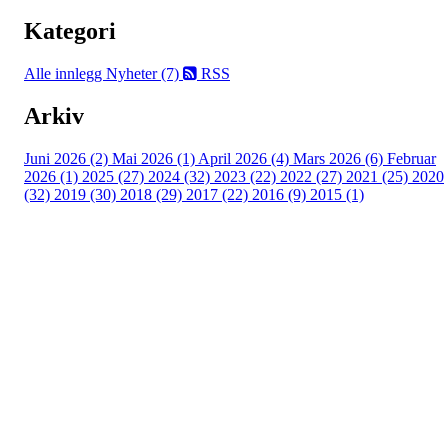
Kategori
Alle innlegg
Nyheter (7)
RSS
Arkiv
Juni 2026 (2)
Mai 2026 (1)
April 2026 (4)
Mars 2026 (6)
Februar
2026 (1)
2025 (27)
2024 (32)
2023 (22)
2022 (27)
2021 (25)
2020
(32)
2019 (30)
2018 (29)
2017 (22)
2016 (9)
2015 (1)
Velkommen til Njård
Sammen blir vi best!
Sørkedalsveien 106,
0378 Oslo