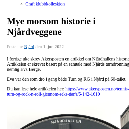
Craft klubbkolleskjon
Mye morsom historie i
Njårdveggene
Postet av
Njård
den
1. jun 2022
I forrige uke skrev Akersposten en artikkel om Njårdhallens historie
Artikkelen er skrevet basert på en samtale med Njårds turndronning
nemlig Eva Berge.
Eva var den som dro i gang både Turn og RG i Njård på 60-tallet.
Du kan lese hele artikkelen her:
https://www.akersposten.no/tennis-
turn-og-rock-n-roll-gjennom-seks-tiar/s/5-142-1610