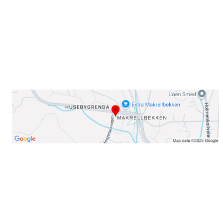
E-post: info@njaard.no
Telefon:
23 22 22 50
Organisasjonsnummer: 971435577
Her finner du oss