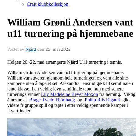
Craft klubbkolleskjon
William Grønli Andersen vant
u11 turnering på hjemmebane
Postet av
Njård
den
25. mai 2022
Helgen 20.-22. mai arramgerte Njård U11 turnering i tennis.
William Grønli Andersen vant u11 turnering på hjemmebane.
William var suveren gjennom hele turneringen og vant alle sine
kampene uten å tape et set. Alexandra Jensrud gikk til semifinale i
jente klasse. I en veldig jevn semifinale tapte hun med senere
turnerings vinner
Lily Madeleine Beyer Moxon
fra heming. Viktig
å nevne at
Brage Tveito Hjorthaug
og
Philip Riis Rigault
gikk
videre fr gruppe spill og tapte i etter veldig spennende kamper i
kvartfinaler.