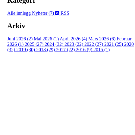
Kategori
Alle innlegg
Nyheter (7)
RSS
Arkiv
Juni 2026 (2)
Mai 2026 (1)
April 2026 (4)
Mars 2026 (6)
Februar
2026 (1)
2025 (27)
2024 (32)
2023 (22)
2022 (27)
2021 (25)
2020
(32)
2019 (30)
2018 (29)
2017 (22)
2016 (9)
2015 (1)
Velkommen til Njård
Sammen blir vi best!
Sørkedalsveien 106,
0378 Oslo
E-post: info@njaard.no