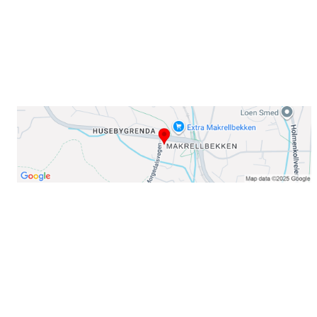
Telefon:
23 22 22 50
Organisasjonsnummer: 971435577
Her finner du oss