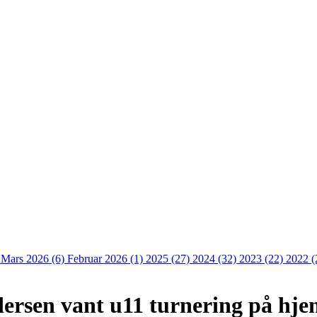
)
Mars 2026 (6)
Februar 2026 (1)
2025 (27)
2024 (32)
2023 (22)
2022 (
dersen vant u11 turnering på h