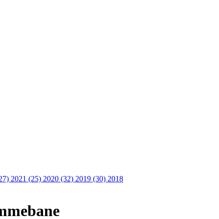
27)
2021 (25)
2020 (32)
2019 (30)
2018
jemmebane