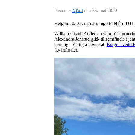
Postet av
Njård
den
25. mai 2022
Helgen 20.-22. mai arramgerte Njård U11 t
William Grønli Andersen vant u11 turnerin
Alexandra Jensrud gikk til semifinale i jen
heming. Viktig å nevne at
Brage Tveito 
kvartfinaler.