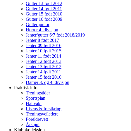
Gutter 13 født 2012
Gutter 14 født 2011
Gutter 15 født 2010
Gutter 16 født 2009
Gutter junior
Herrer 4. divisjon
Jenter/gutter 6/7 født 2018/2019
Jenter 8 født 2017
Jenter 09 født 2016
Jenter 10 født 2015
Jenter 11 født 2014
Jenter 12 født 2013
Jenter 13 født 2012
Jenter 14 født 2011
Jenter 15 født 2010
Damer 3. og 4. divisjon
Praktisk info
Treningstider
Sportsplan
Hallvakt
Lisens & forsikring
Treningsveiledere
Foreldrevett
Årshjul
Klubbkolleksjon