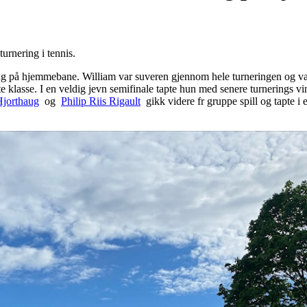
urnering i tennis.
g på hjemmebane. William var suveren gjennom hele turneringen og vant
te klasse. I en veldig jevn semifinale tapte hun med senere turnerings v
Hjorthaug
og
Philip Riis Rigault
gikk videre fr gruppe spill og tapte i