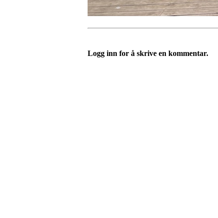
Logg inn for å skrive en kommentar.
Velkommen til Njård
Sammen blir vi best!
Sørkedalsveien 106,
0378 Oslo
E-post: info@njaard.no
Telefon:
23 22 22 50