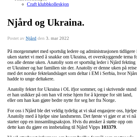
Craft klubbkolleskjon
Njård og Ukraina.
Postet av
Njård
den
3. mar 2022
På morgenmøtet med sportslig ledere og administrasjonen tidligere 
uken startet vi med å snakke om Ukraina, et overskyggende tema f
oss alle denne uken. Anatoliy som er sportslig leder i Njård fekting
er Ukrainer og har familien sin der. Anatoliy er denne uken på reise
med det norske fektelandslaget som deltar i EM i Serbia, hvor Njår
hadde to unge deltakere.
Anatoliy fektet for Ukraina i OL ifjor sommer, og i skrivende stund
er han usikker på om han vil reise hjem for å kjempe for sitt land,
eller om han kan gjøre bedre nytte for seg her fra Norge.
For oss i Njård ble det veldig tydelig at vi skal engasjere oss, hjelpe
Anatoliy med å hjelpe sine landsmenn. Det første vi gjør er at vi nå
starter opp en innsamlingsaksjon. Hvis du ønsker å støtte opp om
dette kan du gjøre en innbetaling til Njård Vipps
103379
.