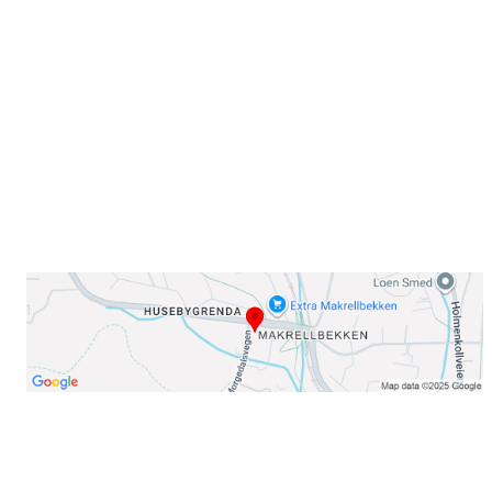
Sørkedalsveien 106,
0378 Oslo
E-post: info@njaard.no
Telefon:
23 22 22 50
Organisasjonsnummer: 971435577
Her finner du oss