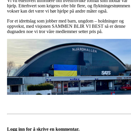
Vi vil etterhvert informere om hvem/hvilke formål som mottar vår
hjelp. Etterhvert som krigens ofre blir flere, og flyktningestrømmen
vokser kan det være vi bør hjelpe på andre måter også.
For et idrettslag som jobber med barn, ungdom – holdninger og
oppvekst, med visjonen SAMMEN BLIR VI BEST så er denne
dugnaden noe vi tror våre medlemmer setter pris på.
Logg inn for å skrive en kommentar.