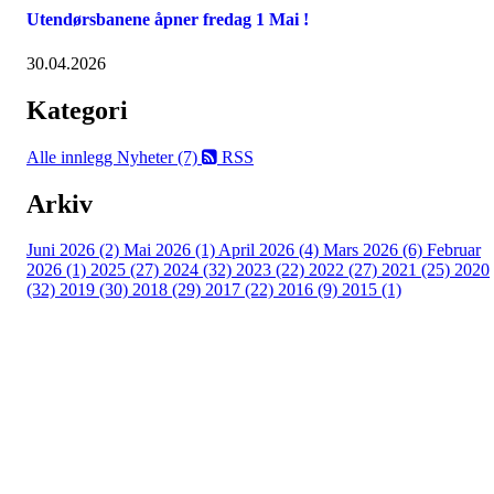
Utendørsbanene åpner fredag 1 Mai !
30.04.2026
Kategori
Alle innlegg
Nyheter (7)
RSS
Arkiv
Juni 2026 (2)
Mai 2026 (1)
April 2026 (4)
Mars 2026 (6)
Februar
2026 (1)
2025 (27)
2024 (32)
2023 (22)
2022 (27)
2021 (25)
2020
(32)
2019 (30)
2018 (29)
2017 (22)
2016 (9)
2015 (1)
Velkommen til Njård
Sammen blir vi best!