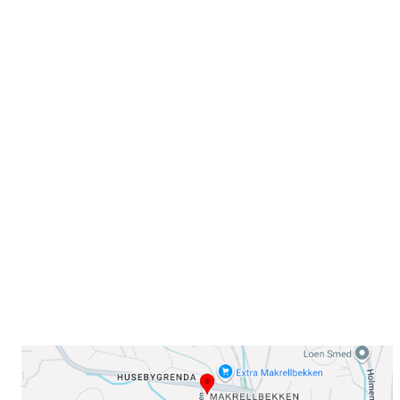
Velkommen til Njård
Sammen blir vi best!
Sørkedalsveien 106,
0378 Oslo
E-post: info@njaard.no
Telefon:
23 22 22 50
Organisasjonsnummer: 971435577
Her finner du oss