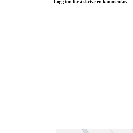
Logg inn for å skrive en kommentar.
Velkommen til Njård
Sammen blir vi best!
Sørkedalsveien 106,
0378 Oslo
E-post: info@njaard.no
Telefon:
23 22 22 50
Organisasjonsnummer: 971435577
Her finner du oss