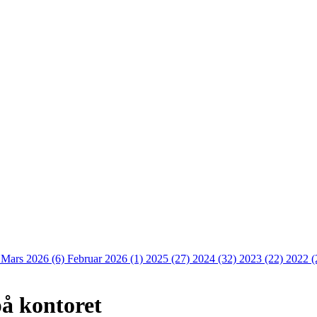
)
Mars 2026 (6)
Februar 2026 (1)
2025 (27)
2024 (32)
2023 (22)
2022 (
på kontoret