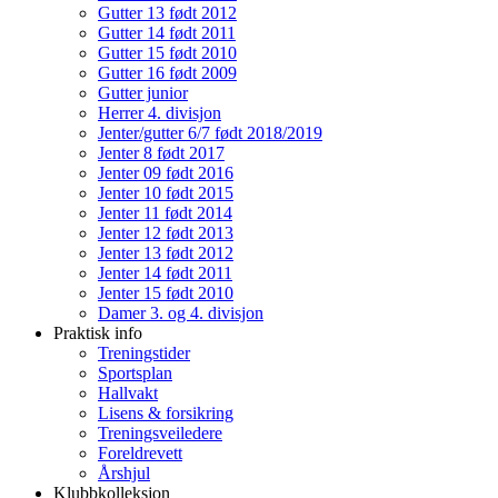
Gutter 13 født 2012
Gutter 14 født 2011
Gutter 15 født 2010
Gutter 16 født 2009
Gutter junior
Herrer 4. divisjon
Jenter/gutter 6/7 født 2018/2019
Jenter 8 født 2017
Jenter 09 født 2016
Jenter 10 født 2015
Jenter 11 født 2014
Jenter 12 født 2013
Jenter 13 født 2012
Jenter 14 født 2011
Jenter 15 født 2010
Damer 3. og 4. divisjon
Praktisk info
Treningstider
Sportsplan
Hallvakt
Lisens & forsikring
Treningsveiledere
Foreldrevett
Årshjul
Klubbkolleksjon