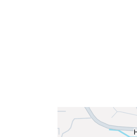
Velkommen til Njård
Sammen blir vi best!
Sørkedalsveien 106,
0378 Oslo
E-post: info@njaard.no
Telefon:
23 22 22 50
Organisasjonsnummer: 971435577
Her finner du oss