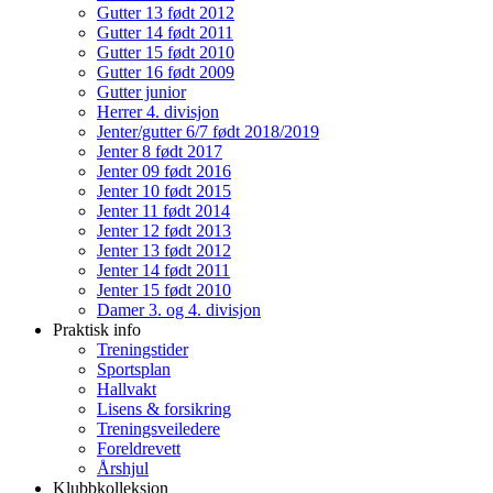
Gutter 13 født 2012
Gutter 14 født 2011
Gutter 15 født 2010
Gutter 16 født 2009
Gutter junior
Herrer 4. divisjon
Jenter/gutter 6/7 født 2018/2019
Jenter 8 født 2017
Jenter 09 født 2016
Jenter 10 født 2015
Jenter 11 født 2014
Jenter 12 født 2013
Jenter 13 født 2012
Jenter 14 født 2011
Jenter 15 født 2010
Damer 3. og 4. divisjon
Praktisk info
Treningstider
Sportsplan
Hallvakt
Lisens & forsikring
Treningsveiledere
Foreldrevett
Årshjul
Klubbkolleksjon