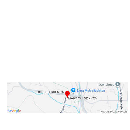
Sammen blir vi best!
Sørkedalsveien 106,
0378 Oslo
E-post: info@njaard.no
Telefon:
23 22 22 50
Organisasjonsnummer: 971435577
Her finner du oss