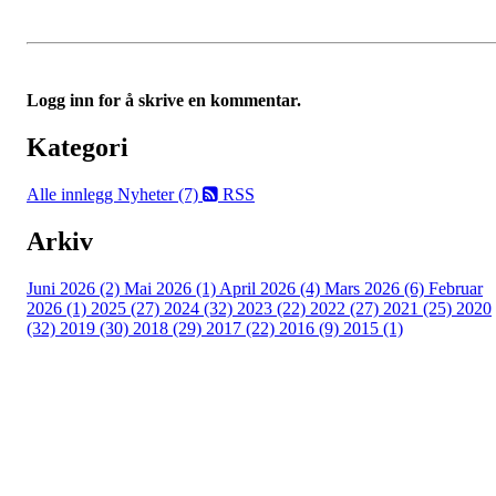
Logg inn for å skrive en kommentar.
Kategori
Alle innlegg
Nyheter (7)
RSS
Arkiv
Juni 2026 (2)
Mai 2026 (1)
April 2026 (4)
Mars 2026 (6)
Februar
2026 (1)
2025 (27)
2024 (32)
2023 (22)
2022 (27)
2021 (25)
2020
(32)
2019 (30)
2018 (29)
2017 (22)
2016 (9)
2015 (1)
Velkommen til Njård