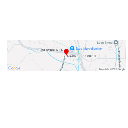
Telefon:
23 22 22 50
Organisasjonsnummer: 971435577
Her finner du oss