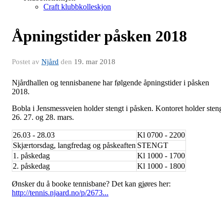
Craft klubbkolleskjon
Åpningstider påsken 2018
Postet av
Njård
den
19. mar 2018
Njårdhallen og tennisbanene har følgende åpningstider i påsken
2018.
Bobla i Jensmessveien holder stengt i påsken. Kontoret holder sten
26. 27. og 28. mars.
26.03 - 28.03
Kl 0700 - 2200
Skjærtorsdag, langfredag og påskeaften
STENGT
1. påskedag
Kl 1000 - 1700
2. påskedag
Kl 1000 - 1800
Ønsker du å booke tennisbane? Det kan gjøres her:
http://tennis.njaard.no/p/2673...