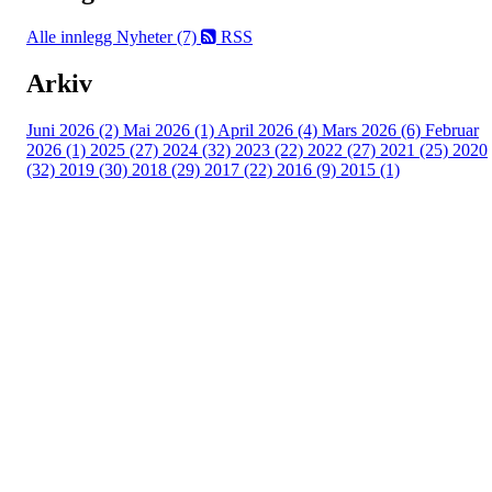
Alle innlegg
Nyheter (7)
RSS
Arkiv
Juni 2026 (2)
Mai 2026 (1)
April 2026 (4)
Mars 2026 (6)
Februar
2026 (1)
2025 (27)
2024 (32)
2023 (22)
2022 (27)
2021 (25)
2020
(32)
2019 (30)
2018 (29)
2017 (22)
2016 (9)
2015 (1)
Velkommen til Njård
Sammen blir vi best!
Sørkedalsveien 106,
0378 Oslo
E-post: info@njaard.no