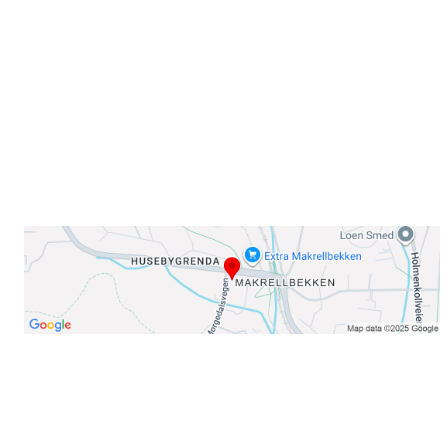
Sørkedalsveien 106,
0378 Oslo
E-post: info@njaard.no
Telefon:
23 22 22 50
Organisasjonsnummer: 971435577
Her finner du oss