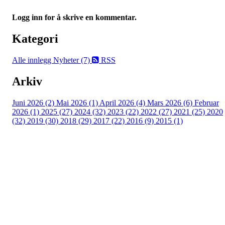
Logg inn for å skrive en kommentar.
Kategori
Alle innlegg
Nyheter (7)
RSS
Arkiv
Juni 2026 (2)
Mai 2026 (1)
April 2026 (4)
Mars 2026 (6)
Februar
2026 (1)
2025 (27)
2024 (32)
2023 (22)
2022 (27)
2021 (25)
2020
(32)
2019 (30)
2018 (29)
2017 (22)
2016 (9)
2015 (1)
Velkommen til Njård
Sammen blir vi best!