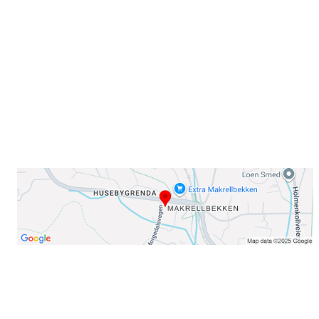
Sørkedalsveien 106,
0378 Oslo
E-post: info@njaard.no
Telefon:
23 22 22 50
Organisasjonsnummer: 971435577
Her finner du oss