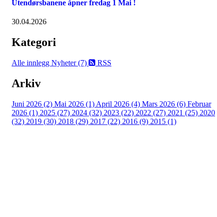
Utendørsbanene åpner fredag 1 Mai !
30.04.2026
Kategori
Alle innlegg
Nyheter (7)
RSS
Arkiv
Juni 2026 (2)
Mai 2026 (1)
April 2026 (4)
Mars 2026 (6)
Februar
2026 (1)
2025 (27)
2024 (32)
2023 (22)
2022 (27)
2021 (25)
2020
(32)
2019 (30)
2018 (29)
2017 (22)
2016 (9)
2015 (1)
Velkommen til Njård
Sammen blir vi best!