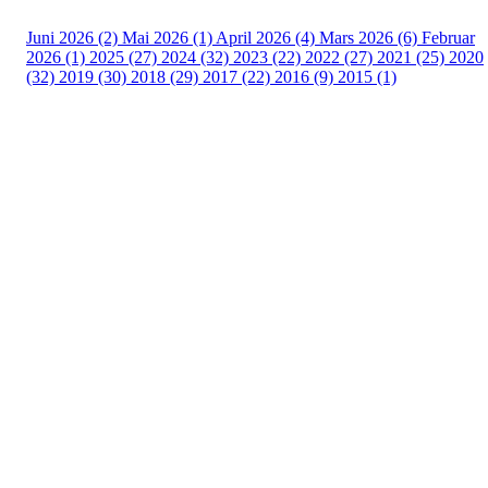
Juni 2026 (2)
Mai 2026 (1)
April 2026 (4)
Mars 2026 (6)
Februar
2026 (1)
2025 (27)
2024 (32)
2023 (22)
2022 (27)
2021 (25)
2020
(32)
2019 (30)
2018 (29)
2017 (22)
2016 (9)
2015 (1)
Velkommen til Njård
Sammen blir vi best!
Sørkedalsveien 106,
0378 Oslo
E-post: info@njaard.no
Telefon:
23 22 22 50
Organisasjonsnummer: 971435577