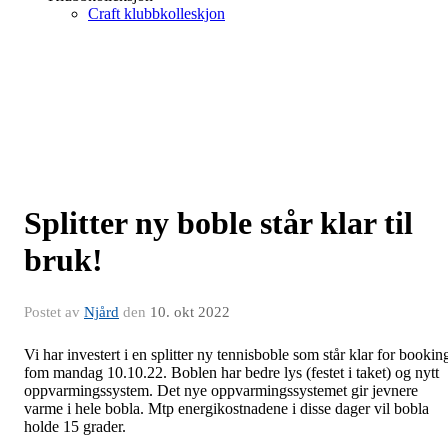
Craft klubbkolleskjon
Splitter ny boble står klar til
bruk!
Postet av
Njård
den
10. okt 2022
Vi har investert i en splitter ny tennisboble som står klar for bookin
fom mandag 10.10.22. Boblen har bedre lys (festet i taket) og nytt
oppvarmingssystem. Det nye oppvarmingssystemet gir jevnere
varme i hele bobla. Mtp energikostnadene i disse dager vil bobla
holde 15 grader.