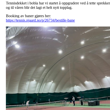
Tennisdekket i bobla har vi startet å oppgradere ved å tette sprekker
og til våren blir det lagt et helt nytt topplag.
Booking av baner gjøres her:
https://tennis.njaard.no/p/26734/bestille-bane