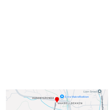
Velkommen til Njård
Sammen blir vi best!
Sørkedalsveien 106,
0378 Oslo
E-post: info@njaard.no
Telefon:
23 22 22 50
Organisasjonsnummer: 971435577
Her finner du oss