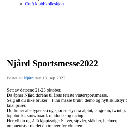
Craft klubbkolleskjon
Njård Sportsmesse2022
Postet av
Njård
den
13. sep 2022
Sett av datoene 21-23 oktober.
Da åpner Njård dørene til årets feteste vintersportsmesse.
Selg alt du ikke bruker – Finn masse brukt, demo og nytt skiutstyr t
knallpriser.
Du finner alle typer ski og sportsutstyr fra alpint, langrenn, twintip,
toppturski, snowboard, randonee og racing.
Her vil du også få kjøpt/solgt: Staver, støvler, skiklær, hjelmer,
preppeutstyr og det du trenger for vinteren.