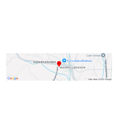
0378 Oslo
E-post: info@njaard.no
Telefon:
23 22 22 50
Organisasjonsnummer: 971435577
Her finner du oss