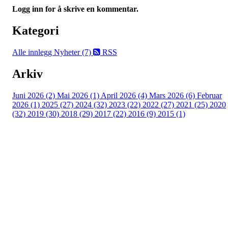
Logg inn for å skrive en kommentar.
Kategori
Alle innlegg
Nyheter (7)
RSS
Arkiv
Juni 2026 (2)
Mai 2026 (1)
April 2026 (4)
Mars 2026 (6)
Februar
2026 (1)
2025 (27)
2024 (32)
2023 (22)
2022 (27)
2021 (25)
2020
(32)
2019 (30)
2018 (29)
2017 (22)
2016 (9)
2015 (1)
Velkommen til Njård
Sammen blir vi best!
Sørkedalsveien 106,