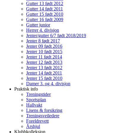
Gutter 13 født 2012
Gutter 14 født 2011
Gutter 15 født 2010
Gutter 16 født 2009
Gutter junior
Herrer 4. divisjon
Jenter/gutter 6/7 født 2018/2019
Jenter 8 født 2017
Jenter 09 født 2016
Jenter 10 født 2015
Jenter 11 født 2014
Jenter 12 født 2013
Jenter 13 født 2012
Jenter 14 født 2011
Jenter 15 født 2010
Damer 3. og 4. divisjon
Praktisk info
Treningstider
Sportsplan
Hallvakt
Lisens & forsikring
Treningsveiledere
Foreldrevett
Årshjul
Klubbkolleksjon