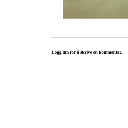
Logg inn for å skrive en kommentar.
Velkommen til Njård
Sammen blir vi best!
Sørkedalsveien 106,
0378 Oslo