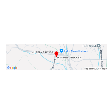
E-post: info@njaard.no
Telefon:
23 22 22 50
Organisasjonsnummer: 971435577
Her finner du oss