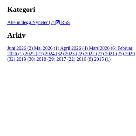
Kategori
Alle innlegg
Nyheter (7)
RSS
Arkiv
Juni 2026 (2)
Mai 2026 (1)
April 2026 (4)
Mars 2026 (6)
Februar
2026 (1)
2025 (27)
2024 (32)
2023 (22)
2022 (27)
2021 (25)
2020
(32)
2019 (30)
2018 (29)
2017 (22)
2016 (9)
2015 (1)
Velkommen til Njård
Sammen blir vi best!
Sørkedalsveien 106,
0378 Oslo