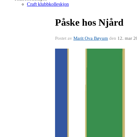
Craft klubbkolleskjon
Påske hos Njård
Postet av
Marit Ova Bøyum
den
12. mar 2