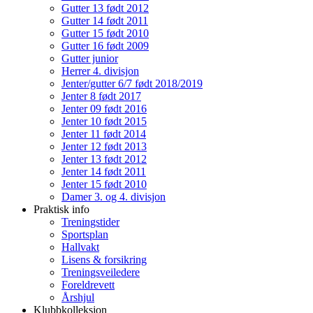
Gutter 13 født 2012
Gutter 14 født 2011
Gutter 15 født 2010
Gutter 16 født 2009
Gutter junior
Herrer 4. divisjon
Jenter/gutter 6/7 født 2018/2019
Jenter 8 født 2017
Jenter 09 født 2016
Jenter 10 født 2015
Jenter 11 født 2014
Jenter 12 født 2013
Jenter 13 født 2012
Jenter 14 født 2011
Jenter 15 født 2010
Damer 3. og 4. divisjon
Praktisk info
Treningstider
Sportsplan
Hallvakt
Lisens & forsikring
Treningsveiledere
Foreldrevett
Årshjul
Klubbkolleksjon