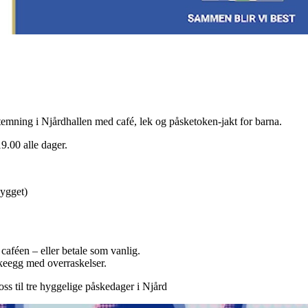
estemning i Njårdhallen med café, lek og påsketoken-jakt for barna.
19.00
alle dager.
bygget)
caféen – eller betale som vanlig.
skeegg med overraskelser.
ss til tre hyggelige påskedager i Njård