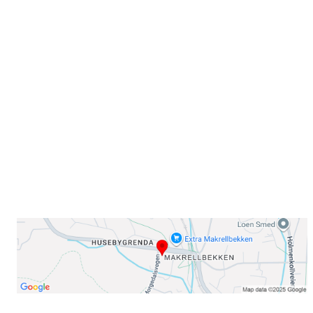
Velkommen til Njård
Sammen blir vi best!
Sørkedalsveien 106,
0378 Oslo
E-post: info@njaard.no
Telefon:
23 22 22 50
Organisasjonsnummer: 971435577
Her finner du oss