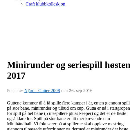
Craft klubbkolleskjon
Minirunder og seriespill høste
2017
Postet av
Njård - Gutter 2008
den
26. sep 2016
Guttene kommer til å få spille flere kamper i år, enten gjennom spill
på stor bane, minirunder og tilbud om cup. Gutta er nå i startgropen
for spill på hel bane (5 utespillere pluss keeper) og det er de fleste
også klare for. Spill på stor bane er litt mer krevende enn
Minihåndball. Vi fokuserer på at spillerne skal oppleve mestring
gjennom tilpassede utfordringer og dermed er minirunder det beste