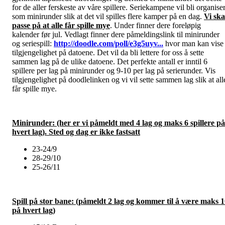
for de aller ferskeste av våre spillere. Seriekampene vil bli organiser
som minirunder slik at det vil spilles flere kamper på en dag.
Vi ska
passe på at alle får spille mye
. Under finner dere foreløpig
kalender før jul. Vedlagt finner dere påmeldingslink til minirunder
og seriespill:
http://doodle.com/poll/e3g5uyv...
hvor man kan vise
tilgjengelighet på datoene. Det vil da bli lettere for oss å sette
sammen lag på de ulike datoene. Det perfekte antall er inntil 6
spillere per lag på minirunder og 9-10 per lag på serierunder. Vis
tilgjengelighet på doodlelinken og vi vil sette sammen lag slik at all
får spille mye.
Minirunder: (her er vi påmeldt med 4 lag og maks 6 spillere på
hvert lag). Sted og dag er ikke fastsatt
23-24/9
28-29/10
25-26/11
Spill på stor bane: (påmeldt 2 lag og kommer til å være maks 
på hvert lag)