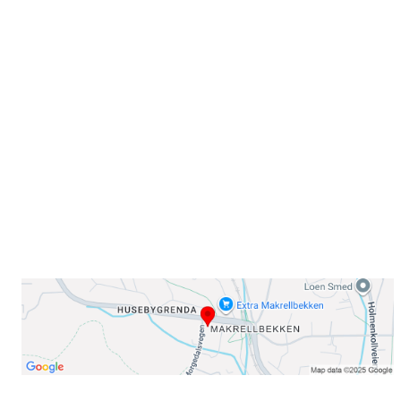
Velkommen til Njård
Sammen blir vi best!
Sørkedalsveien 106,
0378 Oslo
E-post: info@njaard.no
Telefon:
23 22 22 50
Organisasjonsnummer: 971435577
Her finner du oss